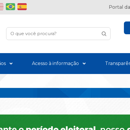
Portal d
ãos
Acesso à informação
Transparê