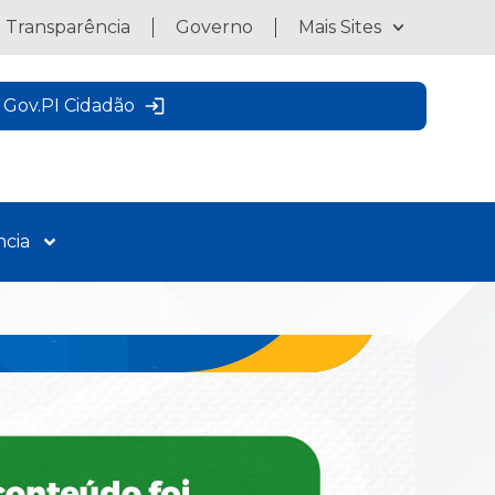
a Transparência
Governo
Mais Sites
Gov.PI Cidadão
ncia