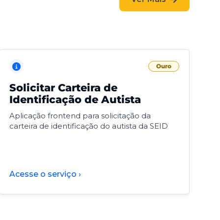
Ouro
Solicitar Carteira de
V
Identificação de Autista
F
Aplicação frontend para solicitação da
V
carteira de identificação do autista da SEID
F
d
d
Acesse o serviço ›
A