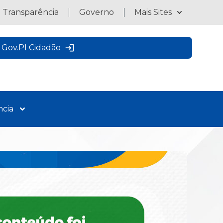
a Transparência
Governo
Mais Sites
Gov.PI Cidadão
ncia