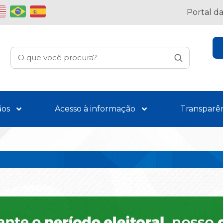
Portal d
ãos
Acesso à informação
Transparê