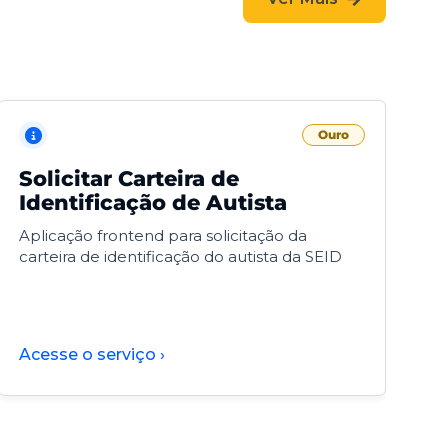
Ouro
Solicitar Carteira de
V
Identificação de Autista
F
Aplicação frontend para solicitação da
V
carteira de identificação do autista da SEID
F
d
d
Acesse o serviço ›
A