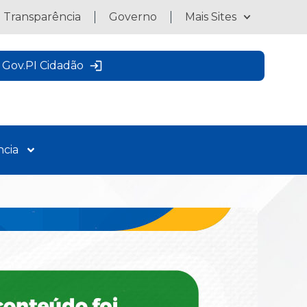
a Transparência
Governo
Mais Sites
Gov.PI Cidadão
ncia