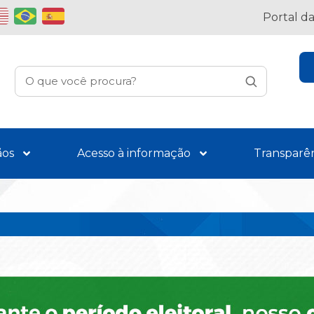
Portal d
ãos
Acesso à informação
Transparê