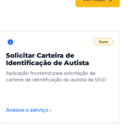
Ouro
Solicitar Carteira de
V
Identificação de Autista
F
Aplicação frontend para solicitação da
V
carteira de identificação do autista da SEID
F
d
d
Acesse o serviço ›
A