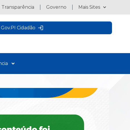
a Transparência
Governo
Mais Sites
Gov.PI Cidadão
ncia