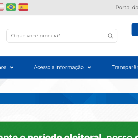
Portal d
ãos
Acesso à informação
Transparê