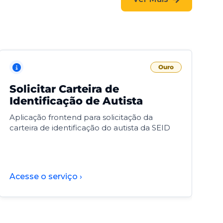
Ouro
Solicitar Carteira de
V
Identificação de Autista
F
Aplicação frontend para solicitação da
V
carteira de identificação do autista da SEID
F
d
d
Acesse o serviço ›
A