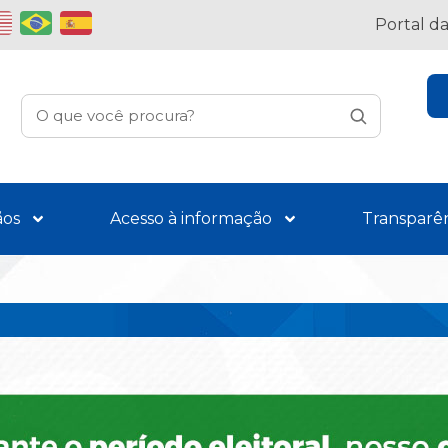
Portal d
ãos
Acesso à informação
Transparê