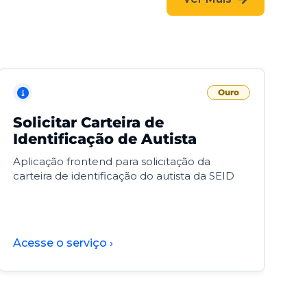
Ouro
Solicitar Carteira de
V
Identificação de Autista
F
Aplicação frontend para solicitação da
V
carteira de identificação do autista da SEID
F
d
d
Acesse o serviço ›
A