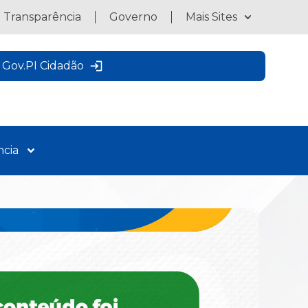
a Transparência
Governo
Mais Sites
Gov.PI Cidadão
ncia