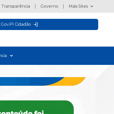
a Transparência
Governo
Mais Sites
Gov.PI Cidadão
ncia