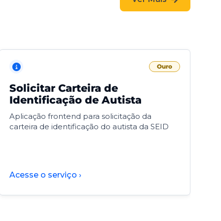
Ouro
Solicitar Carteira de
V
Identificação de Autista
F
Aplicação frontend para solicitação da
V
carteira de identificação do autista da SEID
F
d
d
Acesse o serviço ›
A