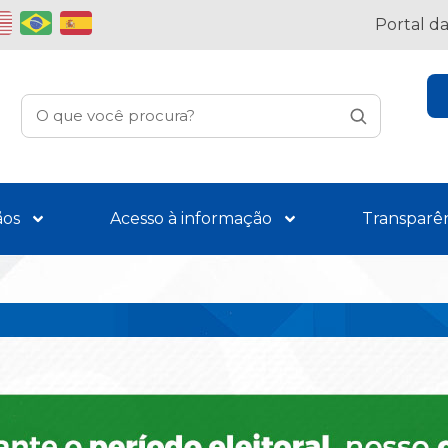
Portal d
ãos
Acesso à informação
Transparê