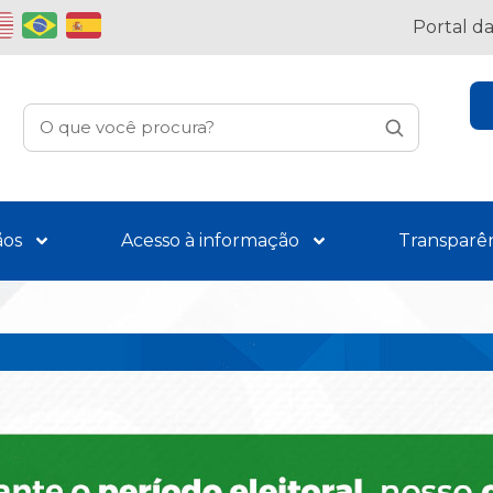
Portal d
ãos
Acesso à informação
Transparê