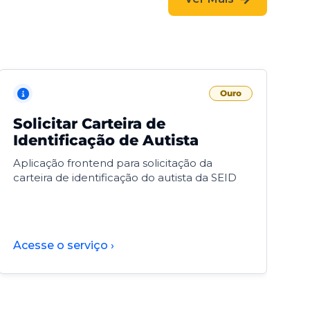
Ouro
Solicitar Carteira de
V
Identificação de Autista
F
Aplicação frontend para solicitação da
V
carteira de identificação do autista da SEID
F
d
d
Acesse o serviço ›
A