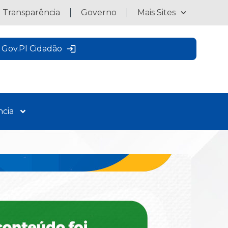
a Transparência
Governo
Mais Sites
Gov.PI Cidadão
ncia