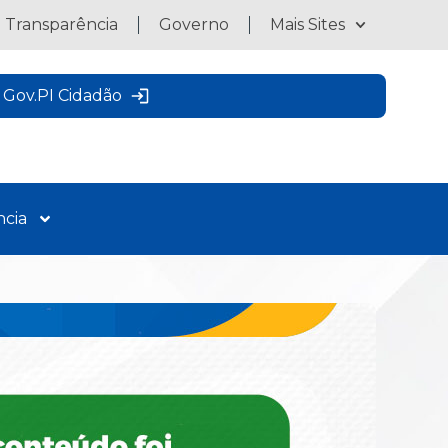
a Transparência
Governo
Mais Sites
Gov.PI Cidadão
ncia