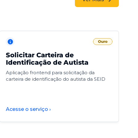
Ouro
Solicitar Carteira de
V
Identificação de Autista
F
Aplicação frontend para solicitação da
V
carteira de identificação do autista da SEID
F
d
d
Acesse o serviço ›
A