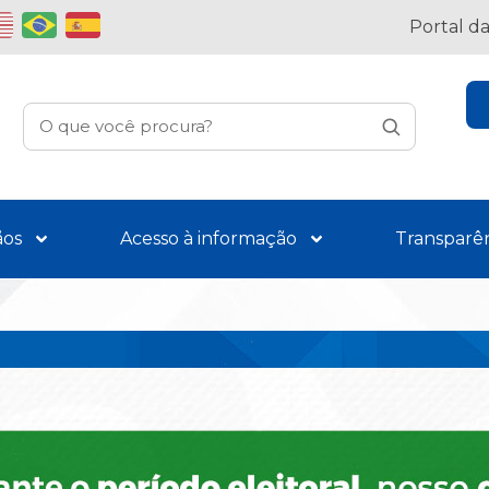
Portal d
ãos
Acesso à informação
Transparê