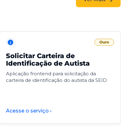
Ouro
Solicitar Carteira de
V
Identificação de Autista
F
Aplicação frontend para solicitação da
V
carteira de identificação do autista da SEID
F
d
d
Acesse o serviço ›
A