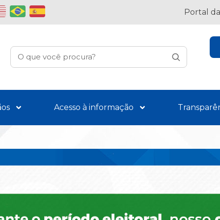
Portal d
ãos
Acesso à informação
Transparê