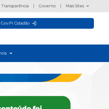
a Transparência
Governo
Mais Sites
Gov.PI Cidadão
ncia