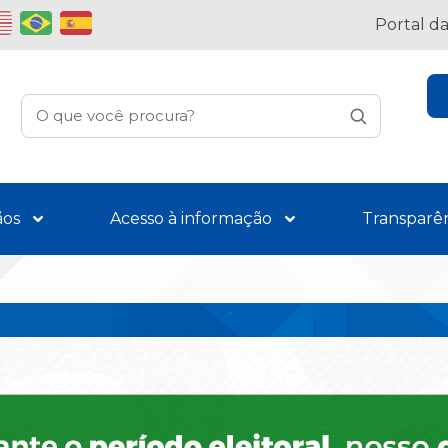
Portal d
ãos
Acesso à informação
Transparê