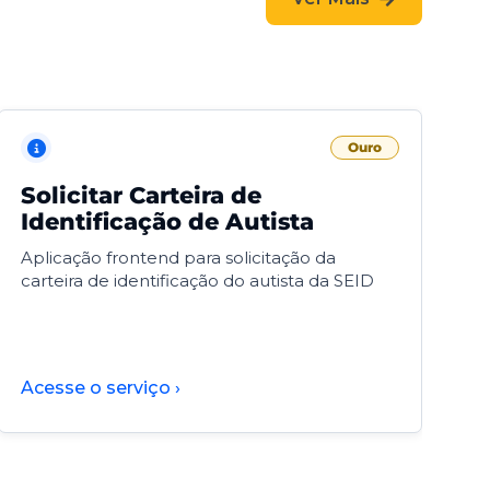
Ouro
Solicitar Carteira de
V
Identificação de Autista
F
Aplicação frontend para solicitação da
V
carteira de identificação do autista da SEID
F
d
d
Acesse o serviço ›
A