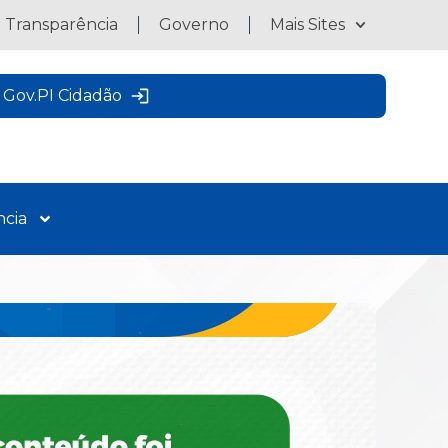
a Transparência
Governo
Mais Sites
Gov.PI Cidadão
ncia