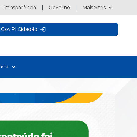
a Transparência
Governo
Mais Sites
Gov.PI Cidadão
ncia