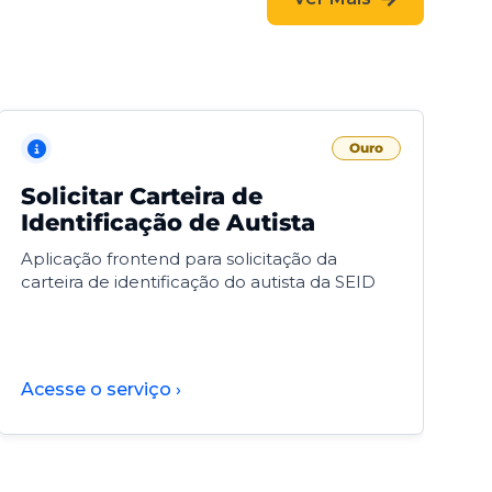
Ouro
Solicitar Carteira de
V
Identificação de Autista
F
Aplicação frontend para solicitação da
V
carteira de identificação do autista da SEID
F
d
d
Acesse o serviço ›
A