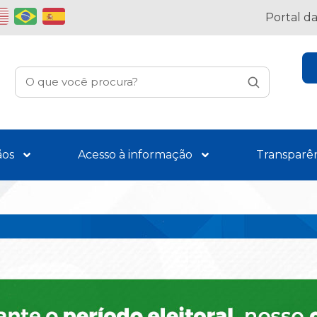
Portal d
ãos
Acesso à informação
Transparê