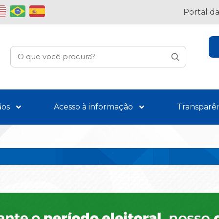
Portal d
ãos
Acesso à informação
Transparê