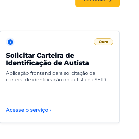
Ouro
Solicitar Carteira de
V
Identificação de Autista
F
Aplicação frontend para solicitação da
V
carteira de identificação do autista da SEID
F
d
d
Acesse o serviço ›
A