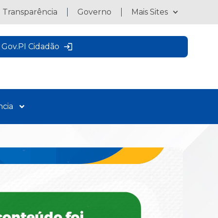
a Transparência
Governo
Mais Sites
Gov.PI Cidadão
ncia