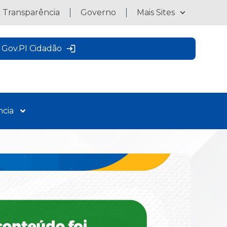
a Transparência
Governo
Mais Sites
Gov.PI Cidadão
ncia