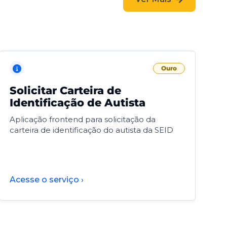
Ouro
Solicitar Carteira de
V
Identificação de Autista
F
Aplicação frontend para solicitação da
V
carteira de identificação do autista da SEID
F
d
d
Acesse o serviço ›
A