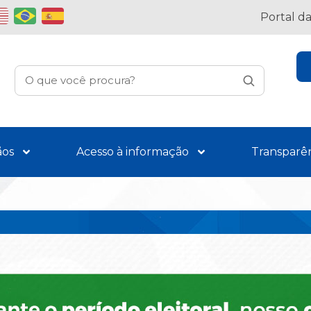
Portal d
ãos
Acesso à informação
Transparê