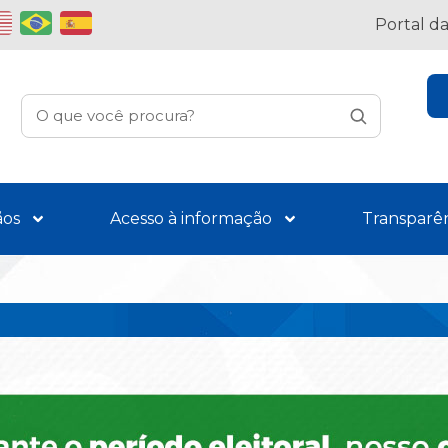
Portal d
ãos
Acesso à informação
Transparê