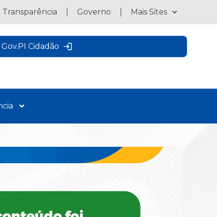
a Transparência
Governo
Mais Sites
Gov.PI Cidadão
ncia