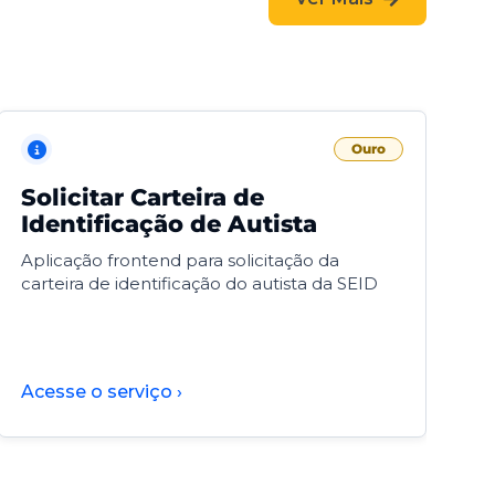
Ouro
Solicitar Carteira de
V
Identificação de Autista
F
Aplicação frontend para solicitação da
V
carteira de identificação do autista da SEID
F
d
d
Acesse o serviço ›
A