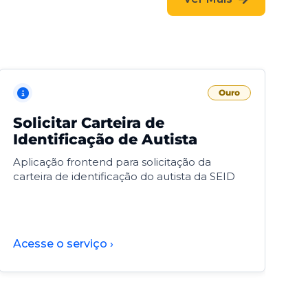
Ouro
Solicitar Carteira de
V
Identificação de Autista
F
Aplicação frontend para solicitação da
V
carteira de identificação do autista da SEID
F
d
d
Acesse o serviço ›
A