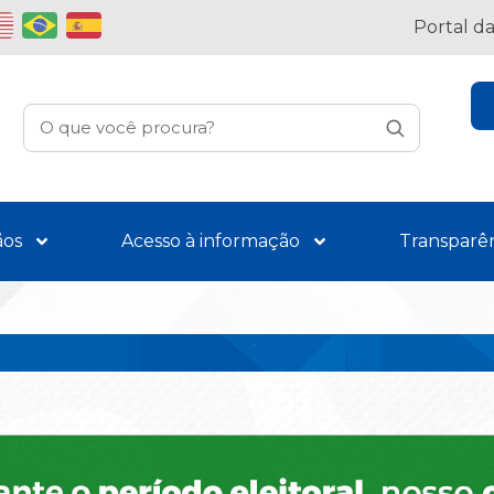
Portal d
ãos
Acesso à informação
Transparê