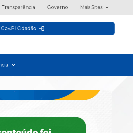
a Transparência
Governo
Mais Sites
Gov.PI Cidadão
ncia