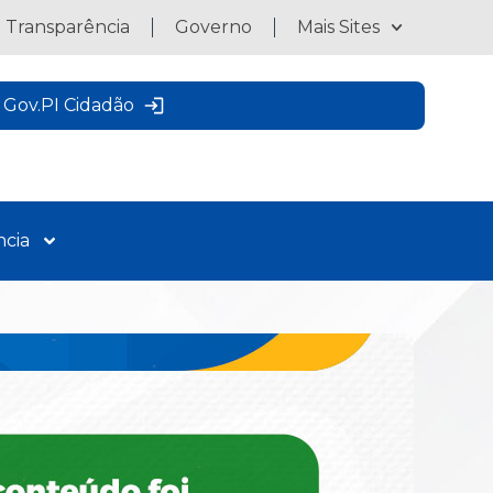
a Transparência
Governo
Mais Sites
Gov.PI Cidadão
ncia