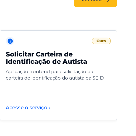
Ouro
Solicitar Carteira de
V
Identificação de Autista
F
Aplicação frontend para solicitação da
V
carteira de identificação do autista da SEID
F
d
d
Acesse o serviço ›
A