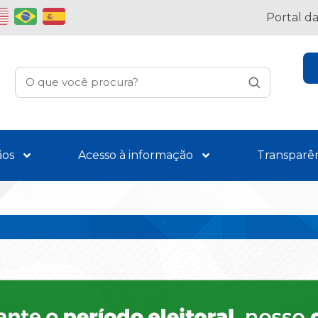
Portal d
ãos
Acesso à informação
Transparê