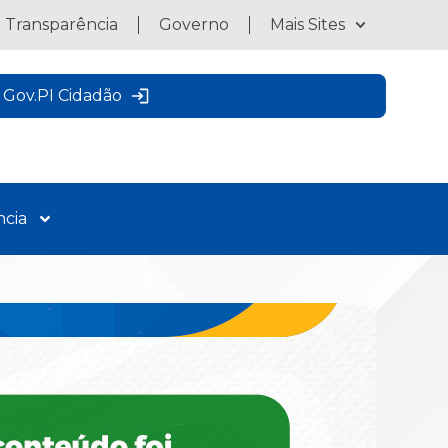
a Transparência
Governo
Mais Sites
Gov.PI Cidadão
ncia