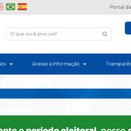
Portal d
ãos
Acesso à informação
Transparê