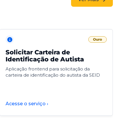
Ouro
Solicitar Carteira de
V
Identificação de Autista
F
Aplicação frontend para solicitação da
V
carteira de identificação do autista da SEID
F
d
d
Acesse o serviço ›
A