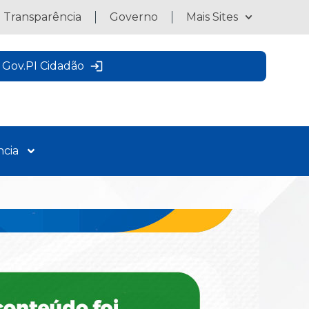
a Transparência
Governo
Mais Sites
Gov.PI Cidadão
ncia