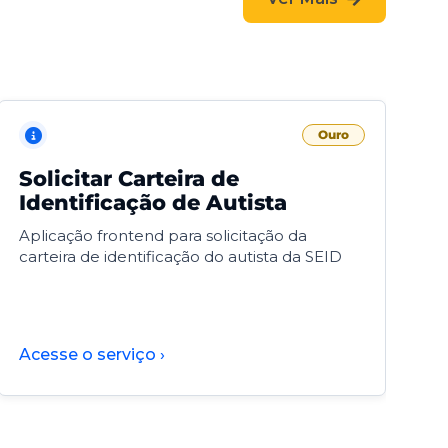
Ouro
Solicitar Carteira de
V
Identificação de Autista
F
Aplicação frontend para solicitação da
V
carteira de identificação do autista da SEID
F
d
d
Acesse o serviço ›
A