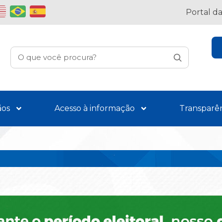
Portal d
ãos
Acesso à informação
Transparê