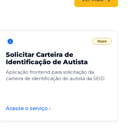
Ouro
Solicitar Carteira de
V
Identificação de Autista
F
Aplicação frontend para solicitação da
V
carteira de identificação do autista da SEID
F
d
d
Acesse o serviço ›
A