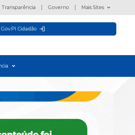
a Transparência
Governo
Mais Sites
Gov.PI Cidadão
ncia