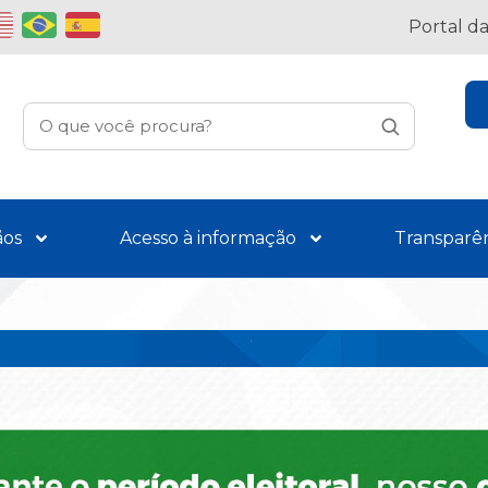
Portal d
ãos
Acesso à informação
Transparê