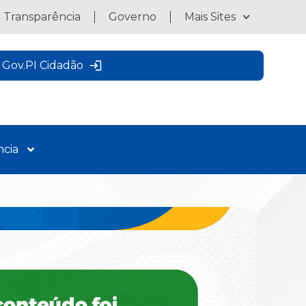
a Transparência
Governo
Mais Sites
Gov.PI Cidadão
ncia