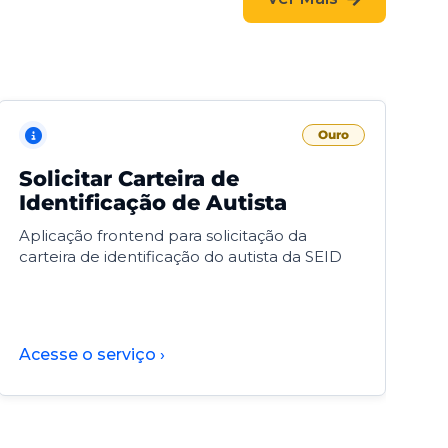
Ouro
Solicitar Carteira de
V
Identificação de Autista
F
Aplicação frontend para solicitação da
V
carteira de identificação do autista da SEID
F
d
d
Acesse o serviço ›
A