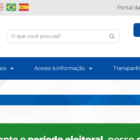
Portal d
ãos
Acesso à informação
Transparê