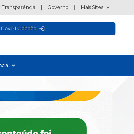
a Transparência
Governo
Mais Sites
Gov.PI Cidadão
ncia