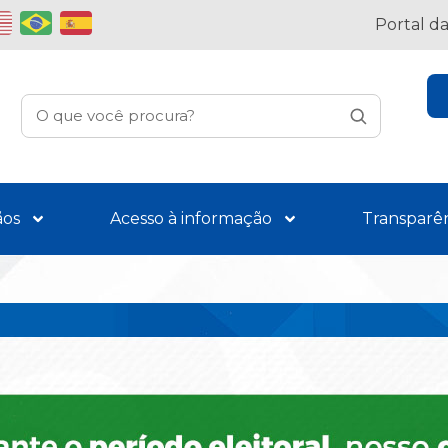
Portal d
ãos
Acesso à informação
Transparê