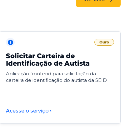
Ouro
Solicitar Carteira de
V
Identificação de Autista
F
Aplicação frontend para solicitação da
V
carteira de identificação do autista da SEID
F
d
d
Acesse o serviço ›
A