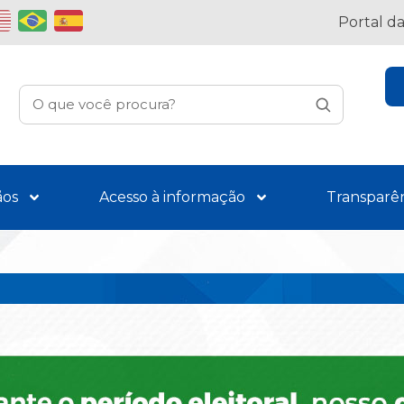
Portal d
ãos
Acesso à informação
Transparê