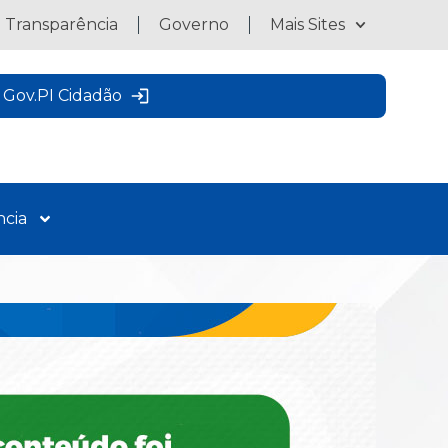
a Transparência
Governo
Mais Sites
Gov.PI Cidadão
ncia