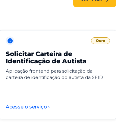
Ouro
Solicitar Carteira de
V
Identificação de Autista
F
Aplicação frontend para solicitação da
V
carteira de identificação do autista da SEID
F
d
d
Acesse o serviço ›
A