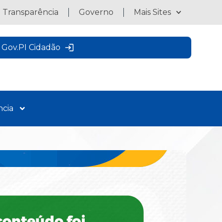
a Transparência
Governo
Mais Sites
Gov.PI Cidadão
ncia