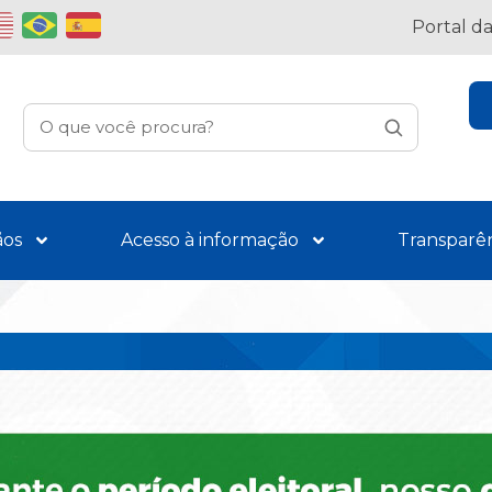
Portal d
ãos
Acesso à informação
Transparê