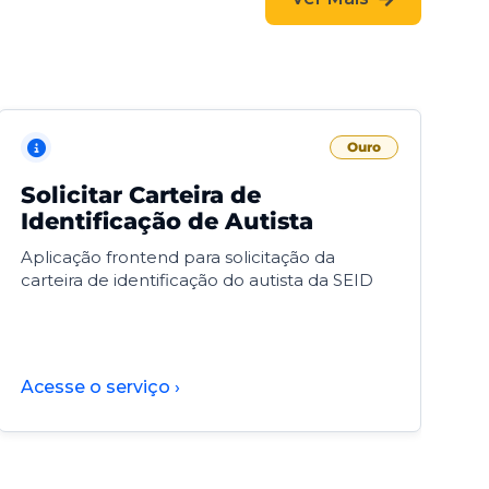
Ouro
Solicitar Carteira de
V
Identificação de Autista
F
Aplicação frontend para solicitação da
V
carteira de identificação do autista da SEID
F
d
d
Acesse o serviço ›
A