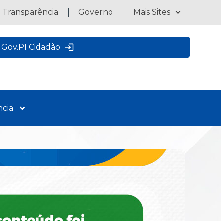
a Transparência
Governo
Mais Sites
Gov.PI Cidadão
ncia