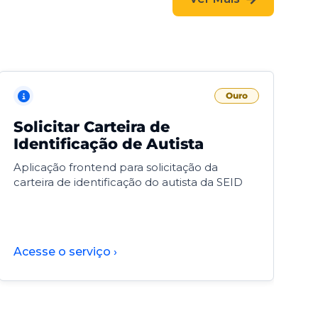
Ouro
Solicitar Carteira de
V
Identificação de Autista
F
Aplicação frontend para solicitação da
V
carteira de identificação do autista da SEID
F
d
d
Acesse o serviço ›
A