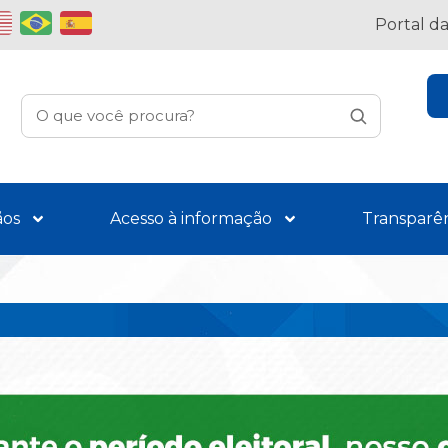
Portal d
ãos
Acesso à informação
Transparê