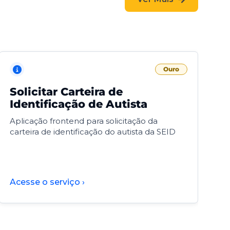
Ouro
Solicitar Carteira de
V
Identificação de Autista
F
Aplicação frontend para solicitação da
V
carteira de identificação do autista da SEID
F
d
d
Acesse o serviço ›
A