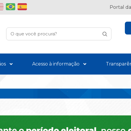
Portal d
ãos
Acesso à informação
Transparê