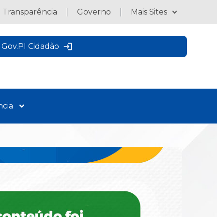
a Transparência
Governo
Mais Sites
Gov.PI Cidadão
ncia