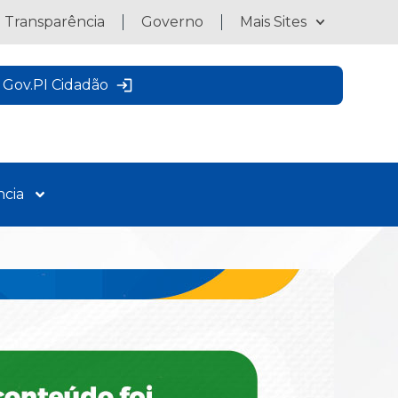
a Transparência
Governo
Mais Sites
Gov.PI Cidadão
ncia