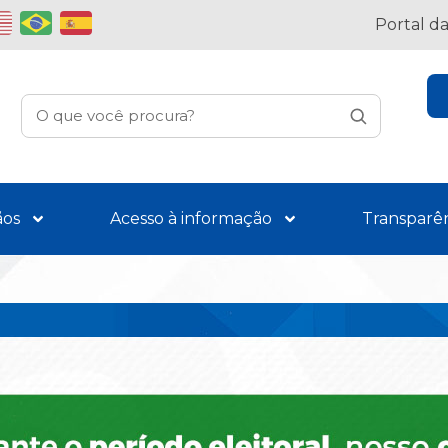
Portal d
ãos
Acesso à informação
Transparê