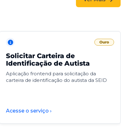
Ouro
Solicitar Carteira de
V
Identificação de Autista
F
Aplicação frontend para solicitação da
V
carteira de identificação do autista da SEID
F
d
d
Acesse o serviço ›
A