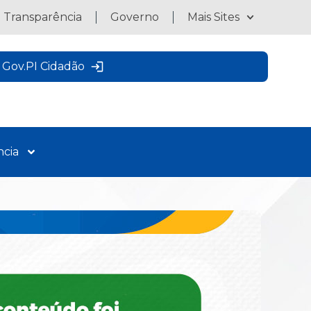
a Transparência
Governo
Mais Sites
Gov.PI Cidadão
ncia