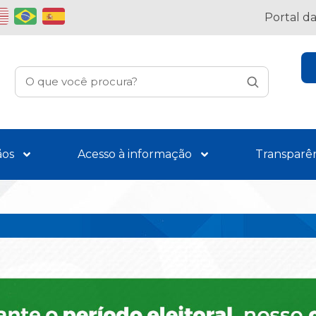
Portal d
ãos
Acesso à informação
Transparê