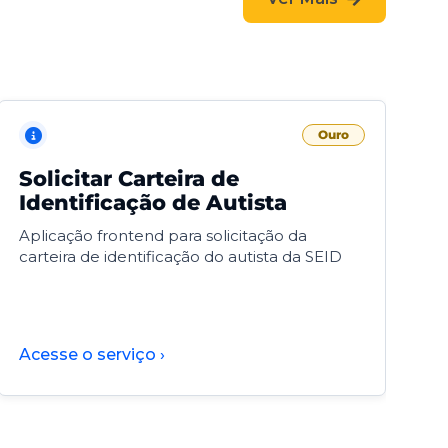
Ouro
Solicitar Carteira de
V
Identificação de Autista
F
Aplicação frontend para solicitação da
V
carteira de identificação do autista da SEID
F
d
d
Acesse o serviço ›
A