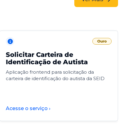
Ouro
Solicitar Carteira de
V
Identificação de Autista
F
Aplicação frontend para solicitação da
V
carteira de identificação do autista da SEID
F
d
d
Acesse o serviço ›
A