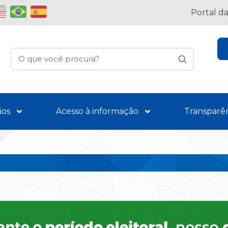
Portal d
ãos
Acesso à informação
Transparê