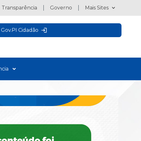
a Transparência
Governo
Mais Sites
Gov.PI Cidadão
ncia