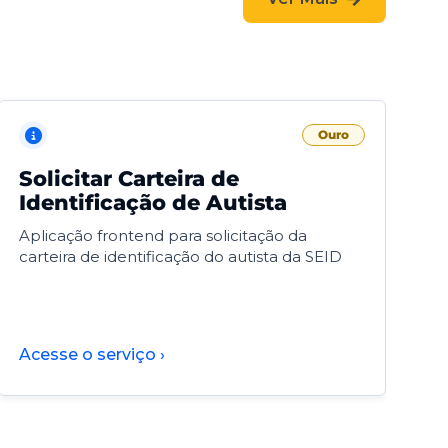
Ouro
Solicitar Carteira de
V
Identificação de Autista
F
Aplicação frontend para solicitação da
V
carteira de identificação do autista da SEID
F
d
d
Acesse o serviço ›
A