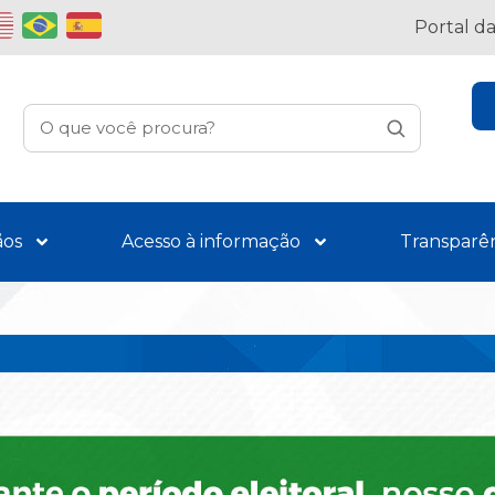
Portal d
ãos
Acesso à informação
Transparê