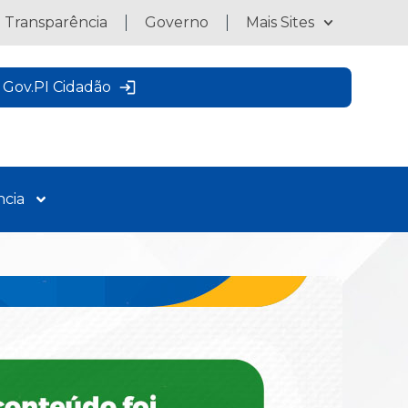
a Transparência
Governo
Mais Sites
Gov.PI Cidadão
ncia