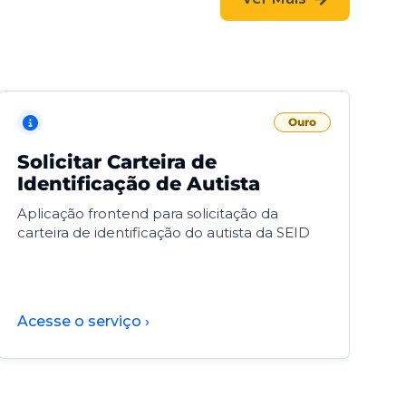
Ouro
Solicitar Carteira de
V
Identificação de Autista
F
Aplicação frontend para solicitação da
V
carteira de identificação do autista da SEID
F
d
d
Acesse o serviço ›
A