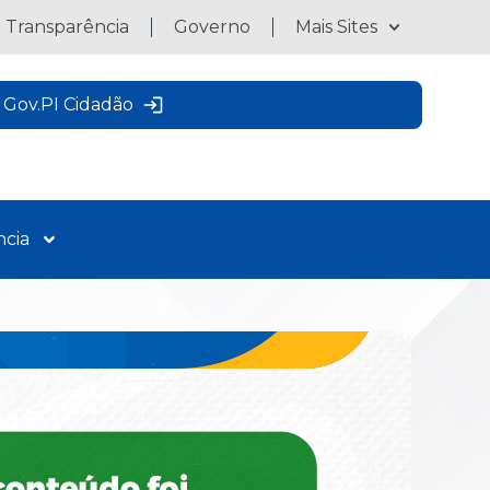
a Transparência
Governo
Mais Sites
Gov.PI Cidadão
ncia