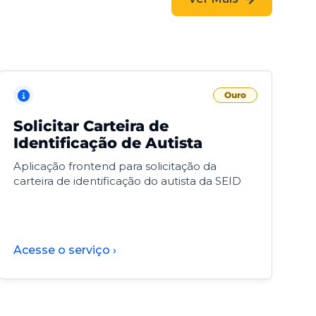
Ouro
Solicitar Carteira de
V
Identificação de Autista
F
Aplicação frontend para solicitação da
V
carteira de identificação do autista da SEID
F
d
d
Acesse o serviço ›
A