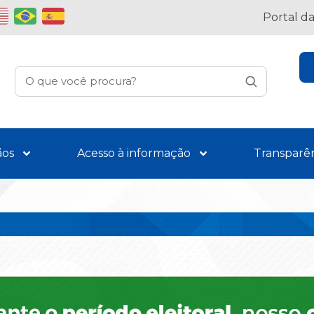
Portal d
ãos
Acesso à informação
Transparê