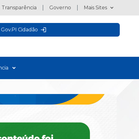
a Transparência
Governo
Mais Sites
Gov.PI Cidadão
ncia