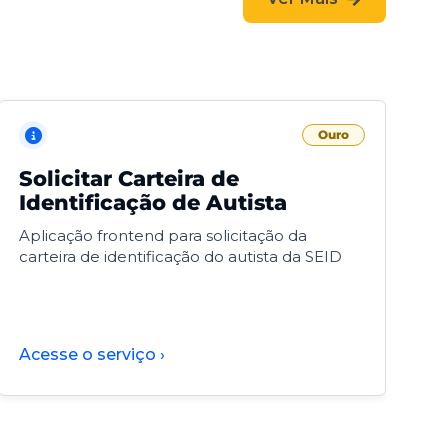
Ouro
Solicitar Carteira de
V
Identificação de Autista
F
Aplicação frontend para solicitação da
V
carteira de identificação do autista da SEID
F
d
d
Acesse o serviço ›
A