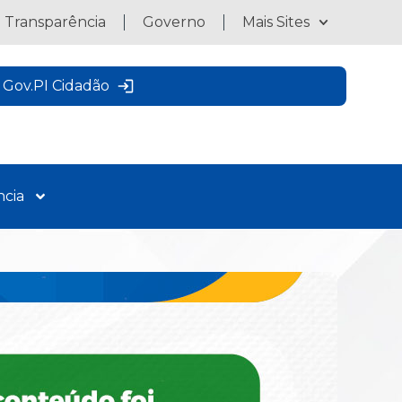
a Transparência
Governo
Mais Sites
Gov.PI Cidadão
ncia