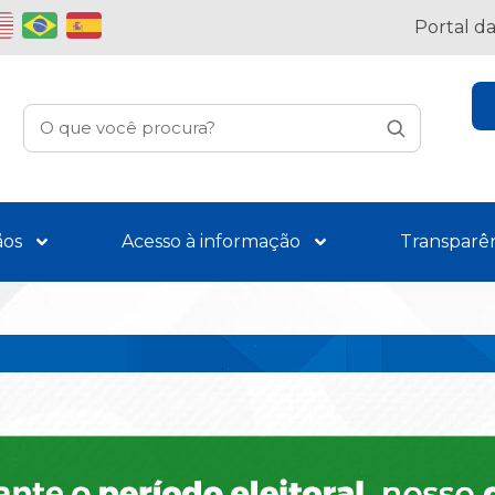
Portal d
ãos
Acesso à informação
Transparê