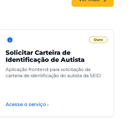
Ouro
Solicitar Carteira de
V
Identificação de Autista
F
Aplicação frontend para solicitação da
V
carteira de identificação do autista da SEID
F
d
d
Acesse o serviço ›
A