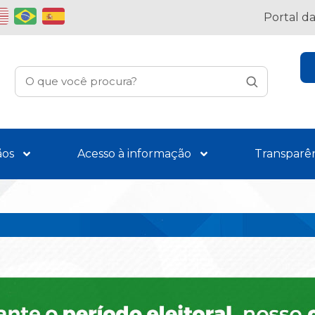
Portal d
ãos
Acesso à informação
Transparê