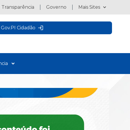
a Transparência
Governo
Mais Sites
Gov.PI Cidadão
ncia