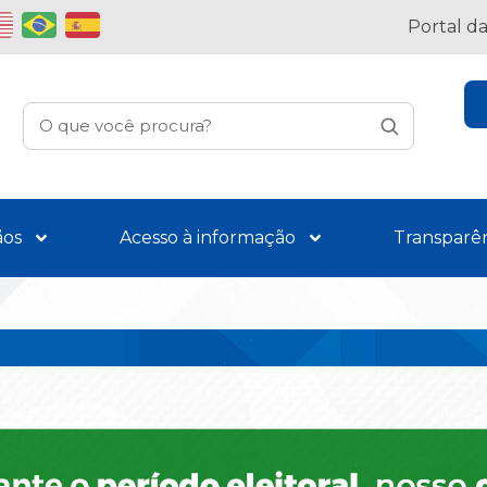
Portal d
ãos
Acesso à informação
Transparê