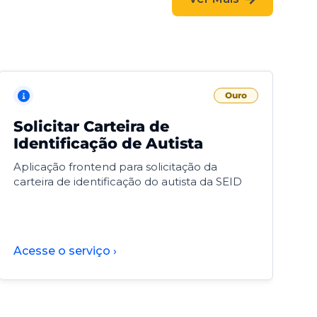
Ouro
Solicitar Carteira de
V
Identificação de Autista
F
Aplicação frontend para solicitação da
V
carteira de identificação do autista da SEID
F
d
d
Acesse o serviço ›
A