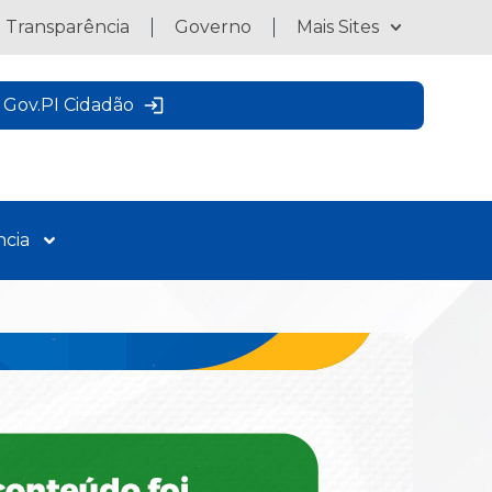
a Transparência
Governo
Mais Sites
Gov.PI Cidadão
ncia