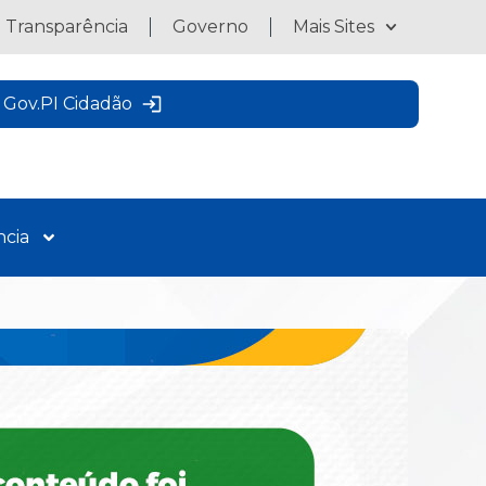
a Transparência
Governo
Mais Sites
Gov.PI Cidadão
ncia