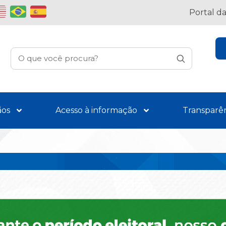
Portal d
ãos
Acesso à informação
Transparê