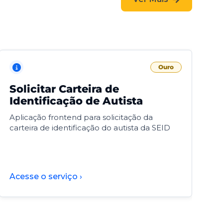
Ouro
Solicitar Carteira de
V
Identificação de Autista
F
Aplicação frontend para solicitação da
V
carteira de identificação do autista da SEID
F
d
d
Acesse o serviço ›
A