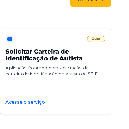
Ouro
Solicitar Carteira de
V
Identificação de Autista
F
Aplicação frontend para solicitação da
V
carteira de identificação do autista da SEID
F
d
d
Acesse o serviço ›
A