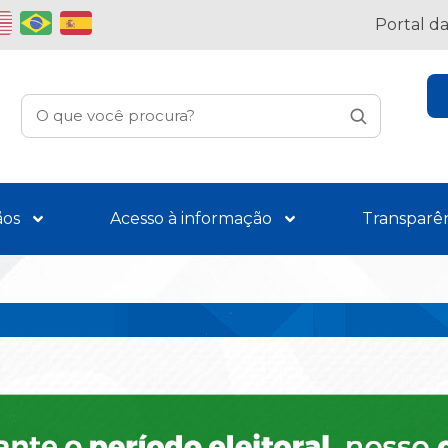
Portal d
ãos
Acesso à informação
Transparê