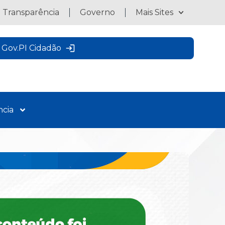
a Transparência
Governo
Mais Sites
Gov.PI Cidadão
ncia