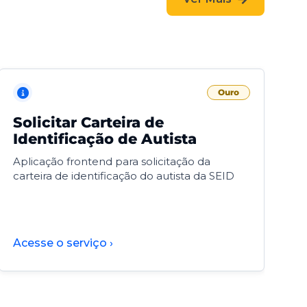
Ouro
Solicitar Carteira de
V
Identificação de Autista
F
Aplicação frontend para solicitação da
V
carteira de identificação do autista da SEID
F
d
d
Acesse o serviço ›
A