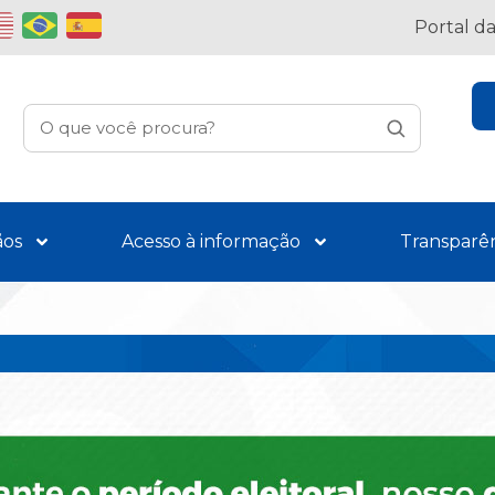
Portal d
ãos
Acesso à informação
Transparê