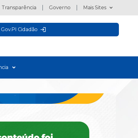
a Transparência
Governo
Mais Sites
Gov.PI Cidadão
ncia