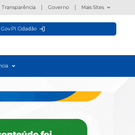
a Transparência
Governo
Mais Sites
Gov.PI Cidadão
ncia