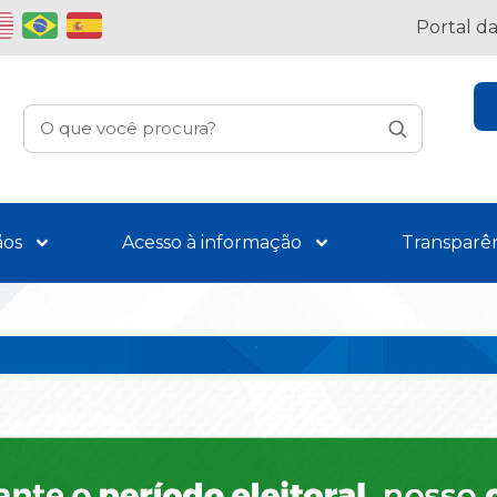
Portal d
ãos
Acesso à informação
Transparê