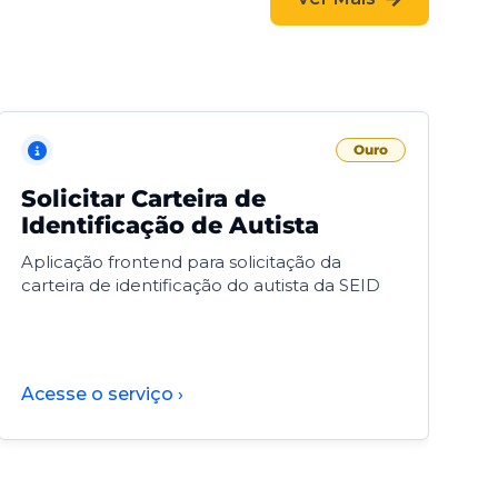
Ouro
Solicitar Carteira de
V
Identificação de Autista
F
Aplicação frontend para solicitação da
V
carteira de identificação do autista da SEID
F
d
d
Acesse o serviço ›
A