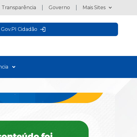
a Transparência
Governo
Mais Sites
Gov.PI Cidadão
ncia