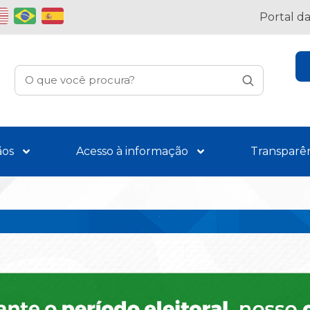
Portal d
ãos
Acesso à informação
Transparê