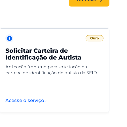
Ouro
Solicitar Carteira de
V
Identificação de Autista
F
Aplicação frontend para solicitação da
V
carteira de identificação do autista da SEID
F
d
d
Acesse o serviço ›
A