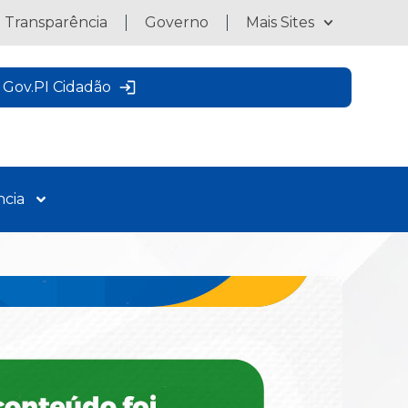
a Transparência
Governo
Mais Sites
Gov.PI Cidadão
ncia