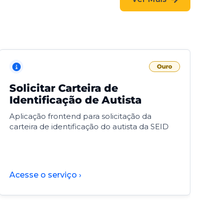
Ouro
Solicitar Carteira de
V
Identificação de Autista
F
Aplicação frontend para solicitação da
V
carteira de identificação do autista da SEID
F
d
d
Acesse o serviço ›
A