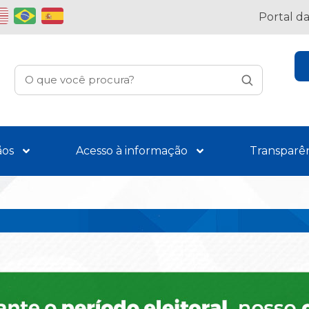
Portal d
ãos
Acesso à informação
Transparê