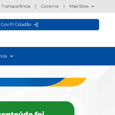
a Transparência
Governo
Mais Sites
Gov.PI Cidadão
ncia