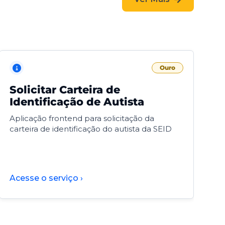
Ouro
Solicitar Carteira de
V
Identificação de Autista
F
Aplicação frontend para solicitação da
V
carteira de identificação do autista da SEID
F
d
d
Acesse o serviço ›
A