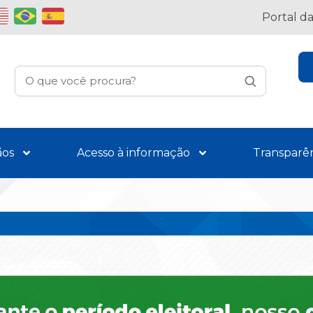
Portal d
ãos
Acesso à informação
Transparê