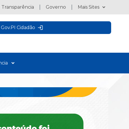
a Transparência
Governo
Mais Sites
Gov.PI Cidadão
ncia