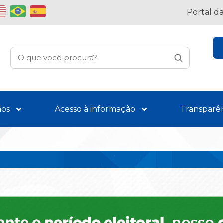
Portal d
ãos
Acesso à informação
Transparê