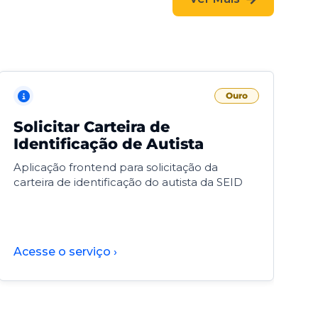
Ouro
Solicitar Carteira de
V
Identificação de Autista
F
Aplicação frontend para solicitação da
V
carteira de identificação do autista da SEID
F
d
d
Acesse o serviço ›
A