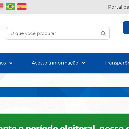
Portal d
ãos
Acesso à informação
Transparê