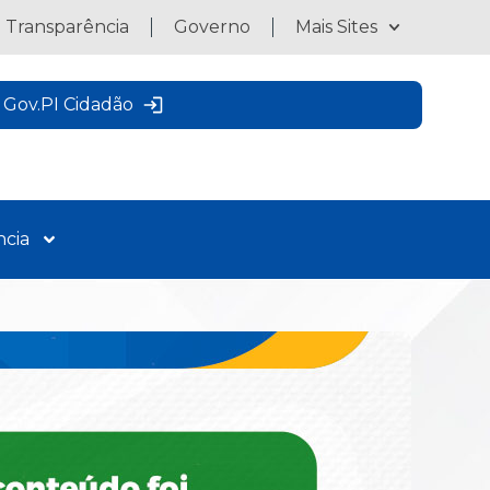
a Transparência
Governo
Mais Sites
Gov.PI Cidadão
ncia