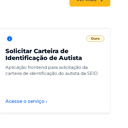
Ouro
Solicitar Carteira de
V
Identificação de Autista
F
Aplicação frontend para solicitação da
V
carteira de identificação do autista da SEID
F
d
d
Acesse o serviço ›
A