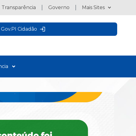
a Transparência
Governo
Mais Sites
Gov.PI Cidadão
ncia