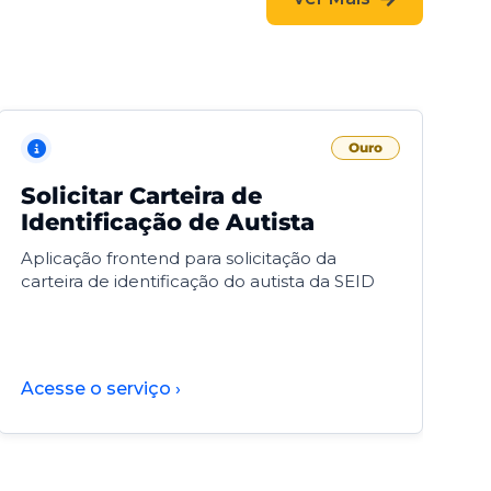
Ouro
Solicitar Carteira de
V
Identificação de Autista
F
Aplicação frontend para solicitação da
V
carteira de identificação do autista da SEID
F
d
d
Acesse o serviço ›
A