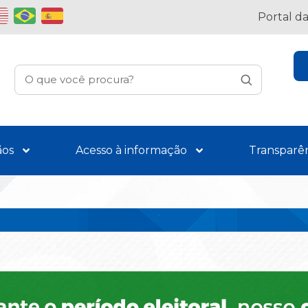
Portal d
ãos
Acesso à informação
Transparê