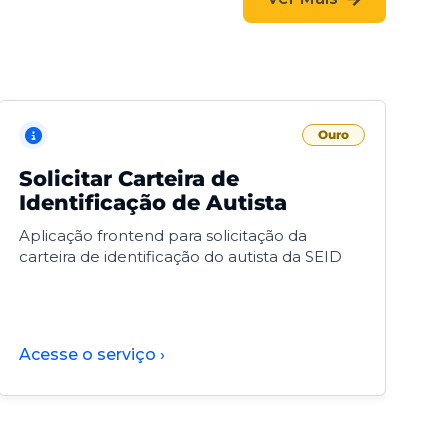
Ouro
Solicitar Carteira de
V
Identificação de Autista
F
Aplicação frontend para solicitação da
V
carteira de identificação do autista da SEID
F
d
d
Acesse o serviço ›
A