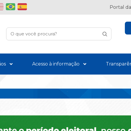
Portal d
ãos
Acesso à informação
Transparê