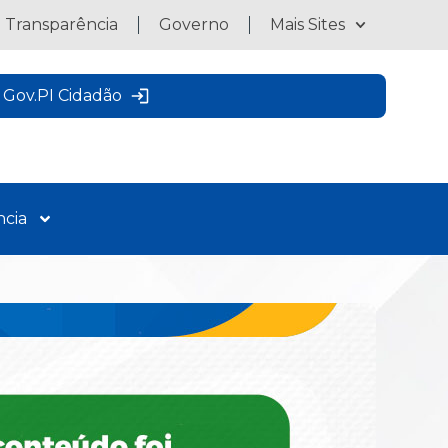
a Transparência
Governo
Mais Sites
Gov.PI Cidadão
ncia