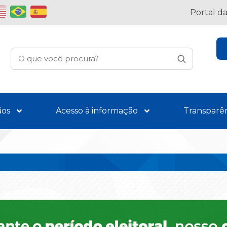
Portal d
ãos
Acesso à informação
Transparê