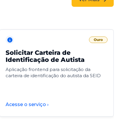
Ouro
Solicitar Carteira de
V
Identificação de Autista
F
Aplicação frontend para solicitação da
V
carteira de identificação do autista da SEID
F
d
d
Acesse o serviço ›
A