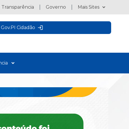
a Transparência
Governo
Mais Sites
Gov.PI Cidadão
ncia