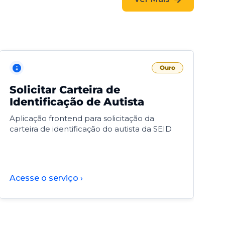
Ouro
Solicitar Carteira de
V
Identificação de Autista
F
Aplicação frontend para solicitação da
V
carteira de identificação do autista da SEID
F
d
d
Acesse o serviço ›
A