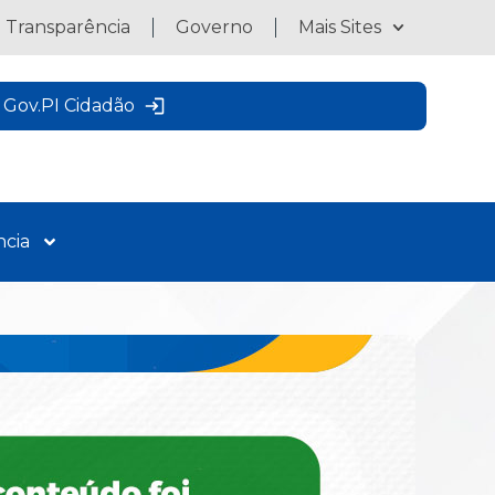
a Transparência
Governo
Mais Sites
Gov.PI Cidadão
ncia