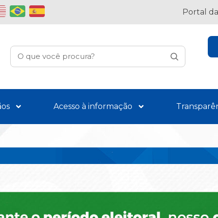
Portal d
ãos
Acesso à informação
Transparê