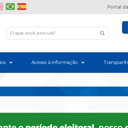
Portal d
ãos
Acesso à informação
Transparê