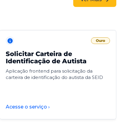
Ouro
Solicitar Carteira de
V
Identificação de Autista
F
Aplicação frontend para solicitação da
V
carteira de identificação do autista da SEID
F
d
d
Acesse o serviço ›
A