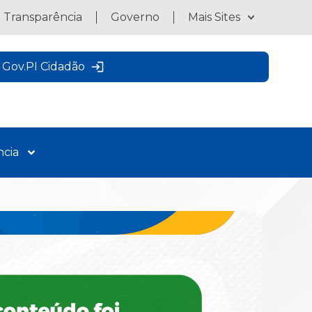
a Transparência
Governo
Mais Sites
Gov.PI Cidadão
ncia