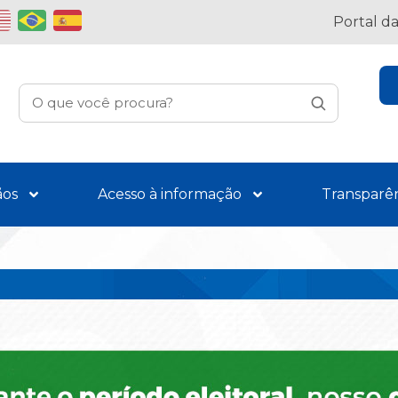
Portal d
ãos
Acesso à informação
Transparê