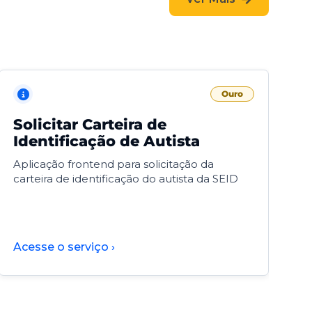
Ouro
Solicitar Carteira de
V
Identificação de Autista
F
Aplicação frontend para solicitação da
V
carteira de identificação do autista da SEID
F
d
d
Acesse o serviço ›
A