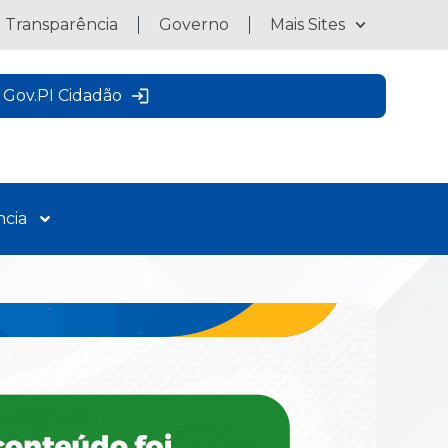
a Transparência
Governo
Mais Sites
Gov.PI Cidadão
ncia