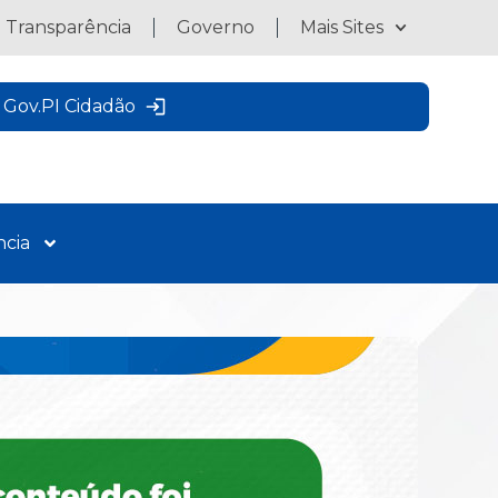
a Transparência
Governo
Mais Sites
Gov.PI Cidadão
ncia