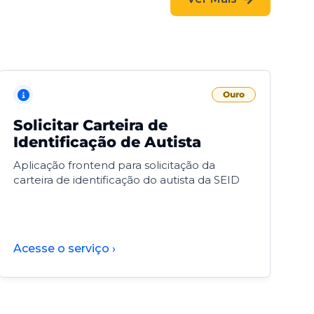
Ouro
Solicitar Carteira de
V
Identificação de Autista
F
Aplicação frontend para solicitação da
V
carteira de identificação do autista da SEID
F
d
d
Acesse o serviço ›
A