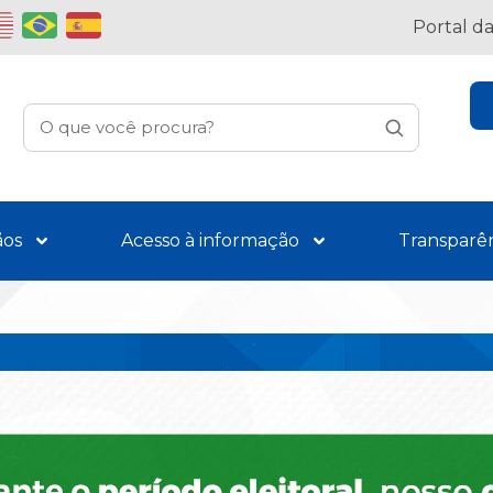
Portal d
ãos
Acesso à informação
Transparê